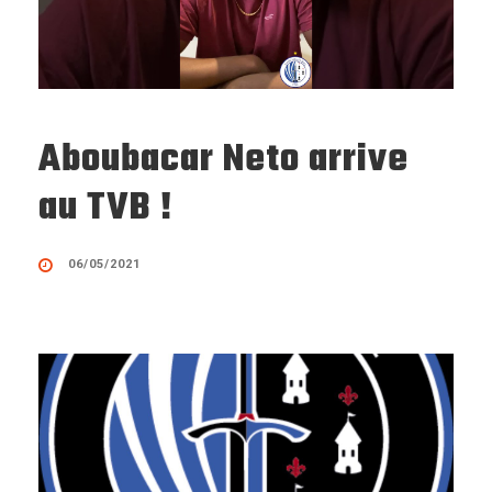
Aboubacar Neto arrive
au TVB !
06/05/2021