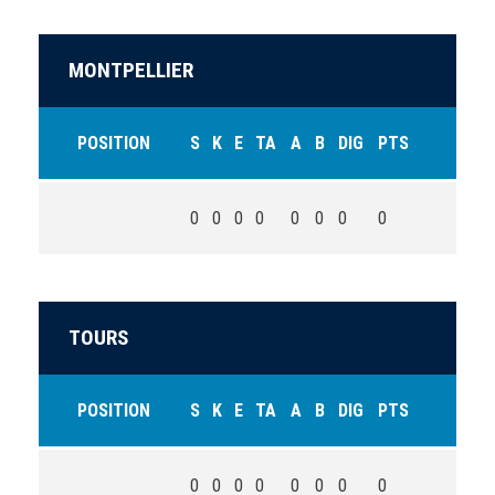
MONTPELLIER
POSITION
S
K
E
TA
A
B
DIG
PTS
0
0
0
0
0
0
0
0
TOURS
POSITION
S
K
E
TA
A
B
DIG
PTS
0
0
0
0
0
0
0
0