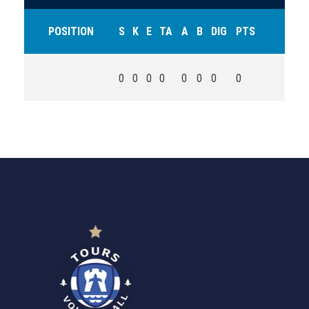
POSITION
S
K
E
TA
A
B
DIG
PTS
0
0
0
0
0
0
0
0