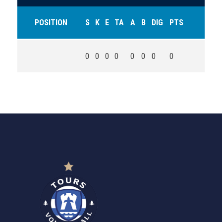
POSITION
S
K
E
TA
A
B
DIG
PTS
0
0
0
0
0
0
0
0