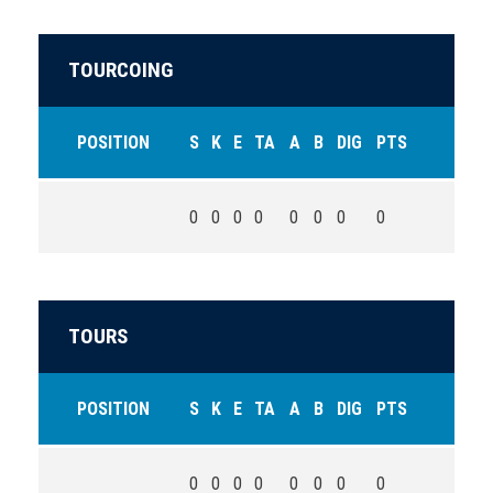
TOURCOING
POSITION
S
K
E
TA
A
B
DIG
PTS
0
0
0
0
0
0
0
0
TOURS
POSITION
S
K
E
TA
A
B
DIG
PTS
0
0
0
0
0
0
0
0