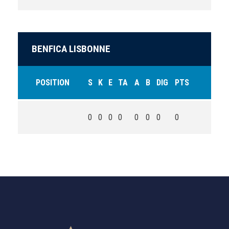
BENFICA LISBONNE
POSITION
S
K
E
TA
A
B
DIG
PTS
0
0
0
0
0
0
0
0