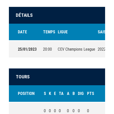
DÉTAILS
DATE
TEMPS
LIGUE
SAISON
25/01/2023
20:00
CEV Champions League
2022-202
TOURS
POSITION
S
K
E
TA
A
B
DIG
PTS
0
0
0
0
0
0
0
0