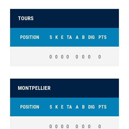
TOURS
POSITION
S
K
E
TA
A
B
DIG
PTS
0
0
0
0
0
0
0
0
MONTPELLIER
POSITION
S
K
E
TA
A
B
DIG
PTS
0
0
0
0
0
0
0
0