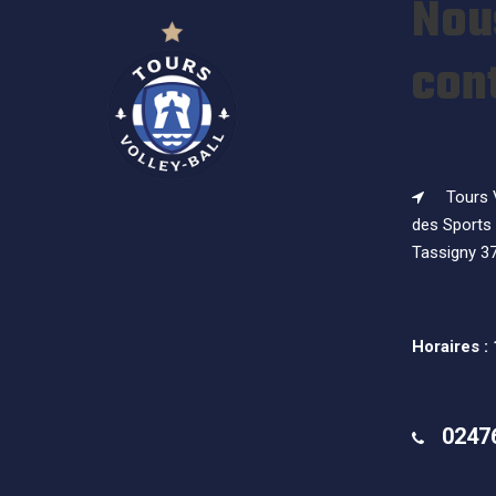
Nou
con
Tours V
des Sports 
Tassigny 3
Horaires :
0247