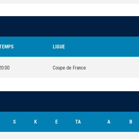
TEMPS
LIGUE
20:00
Coupe de France
S
K
E
TA
A
B