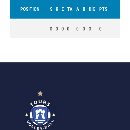
POSITION
S
K
E
TA
A
B
DIG
PTS
0
0
0
0
0
0
0
0