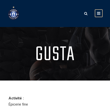
GUSTA
Activité :
Épicerie fine