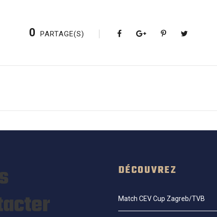
0
PARTAGE(S)
s
DÉCOUVREZ
tacter
Match CEV Cup Zagreb/TVB