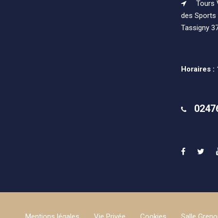
Tours V
des Sports 
Tassigny 3
Horaires :
0247
Mentions légales
Vie Privée
Cookies
Salle Greno