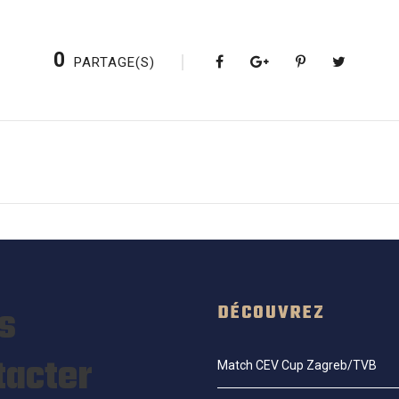
0
PARTAGE(S)
s
DÉCOUVREZ
tacter
Match CEV Cup Zagreb/TVB