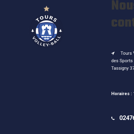
Nou
con
Tours V
des Sports 
Tassigny 3
Horaires :
0247