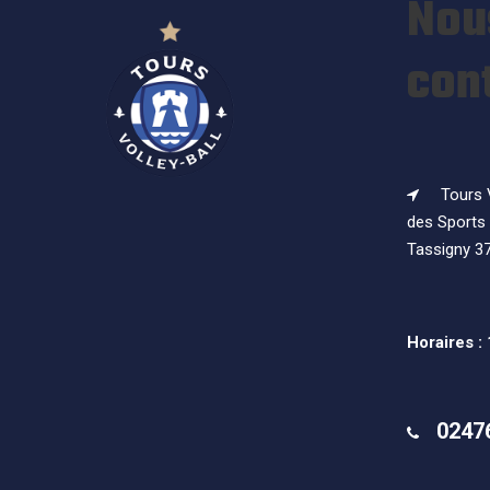
Nou
con
Tours V
des Sports 
Tassigny 3
Horaires :
0247