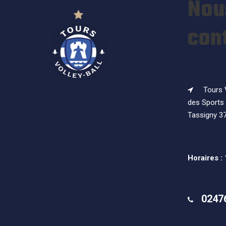
Nou
con
Tours V
des Sports 
Tassigny 3
Horaires :
0247