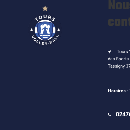
Nou
con
Tours V
des Sports 
Tassigny 3
Horaires :
0247