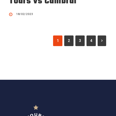
Tours vs Cambrai
18/02/2023
1
2
3
4