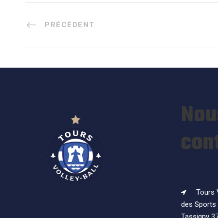
PRÉCÉDENT
Nou
con
Tours V
des Sports 
Tassigny 3