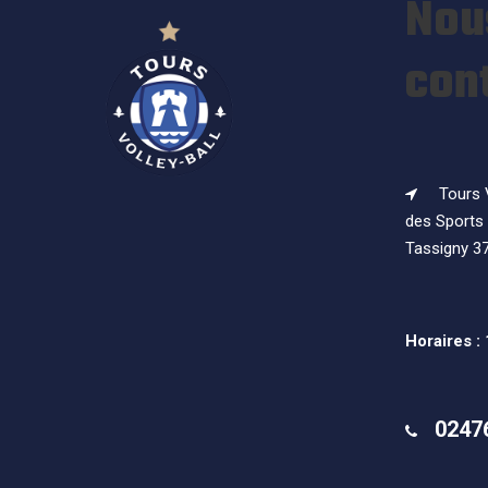
Nou
con
Tours V
des Sports 
Tassigny 3
Horaires :
0247