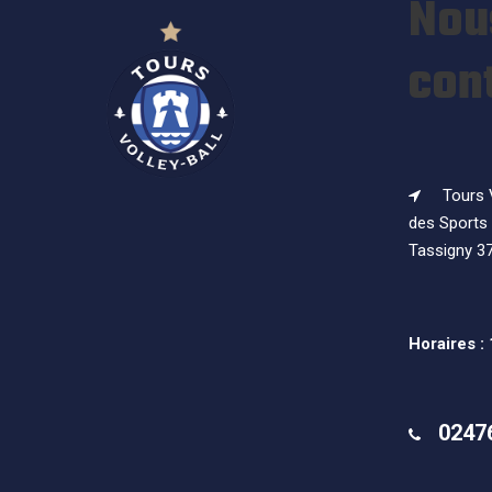
Nou
con
Tours V
des Sports 
Tassigny 3
Horaires :
0247