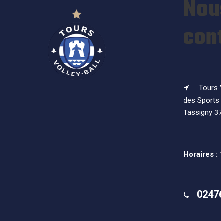
Nou
con
Tours V
des Sports 
Tassigny 3
Horaires :
0247