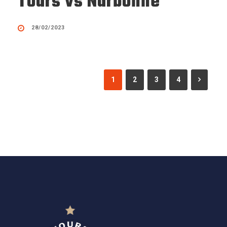
Tours vs Narbonne
28/02/2023
1
2
3
4